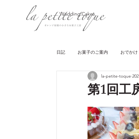
Wedding Cakes
日記
お菓子のご案内
おでかけ
la-petite-toque
20
第1回工