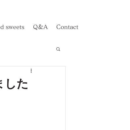
d sweets
Q＆A
Contact
ました