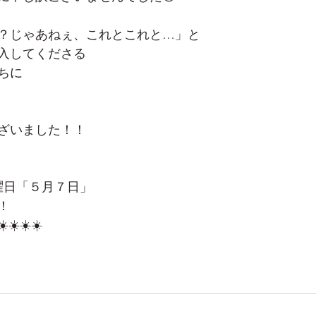
？じゃあねぇ、これとこれと…」と
入してくださる
ちに
ざいました！！
曜日「５月７日」
！
️☀️☀️