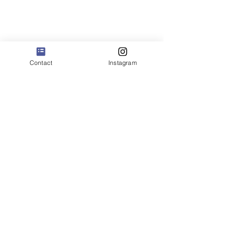
Contact
Instagram
コメント
初取材♪
夏のラ プティト
コメントを追加…