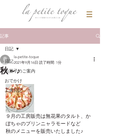
記事
日記
la-petite-toque
日記
2021年9月16日
読了時間: 1分
秋～♪
お菓子のご案内
おでかけ
工房日記
９月の工房販売は無花果のタルト、か
ぼちゃのプリンニャラモードなど
秋のメニューを販売いたしました♪