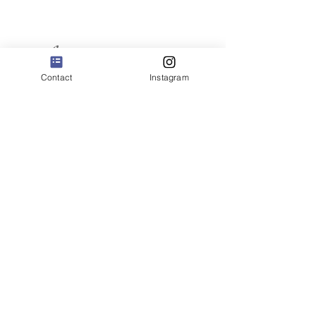
Contact
Instagram
〒491-0364
愛知県一宮市萩原町
（自宅工房のため、詳細住所はご注文内容決定後にお知らせ
いたします。）