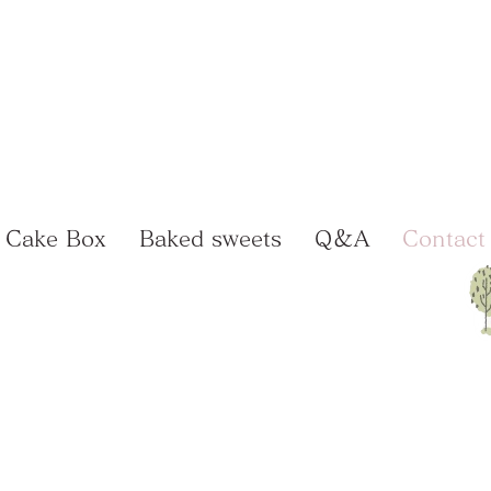
Cake Box
Baked sweets
Q＆A
Contact